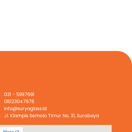
Hubungi Kami
031 - 5997691
08123047978
info@suryaglass.id
Jl. Klampis Semolo Timur No. 31, Surabaya