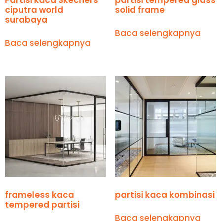
ciputra world
solid frame
surabaya
Baca selengkapnya
Baca selengkapnya
frameless kaca
partisi kaca kombinasi
tempered partisi
Baca selengkapnya