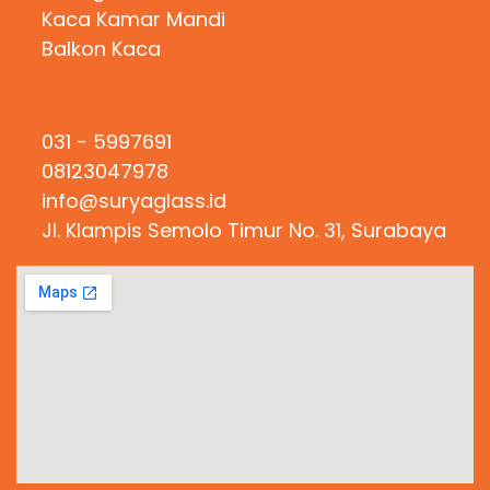
Kaca Kamar Mandi
Balkon Kaca
Hubungi Kami
031 - 5997691
08123047978
info@suryaglass.id
Jl. Klampis Semolo Timur No. 31, Surabaya