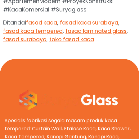
#ApartemenModern #ProyekKonstruksi
#KacaKomersial #Suryaglass
Ditandai
,
,
fasad kaca
fasad kaca surabaya
,
,
fasad kaca tempered
fasad laminated glass
,
fasad surabaya
toko fasad kaca
Spesialis fabrikasi segala macam produk kaca
tempered: Curtain Wall, Etalase Kaca, Kaca Shower,
Kaca Tempered, Kanopi Gantung, Kanopi Kaca,