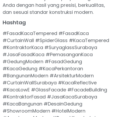
Anda dengan hasil yang presisi, berkualitas,
dan sesuai standar konstruksi modern.
Hashtag
#FasadKacaTempered #FasadKaca
#CurtainWall #SpiderGlass #KacaTempered
#KontraktorKaca #SuryaglassSurabaya
#JasaFasadKaca #PemasanganKaca
#GedungModern #FasadGedung
#KacaGedung #KacaPerkantoran
#BangunanModern #ArsitekturModern
#CurtainWallSurabaya #KacaReflective
#KacaLowE #GlassFacade #FacadeBuilding
#KontraktorFasad #JasaKacaSurabaya
#KacaBangunan #DesainGedung
#ShowroomModern #HotelModern