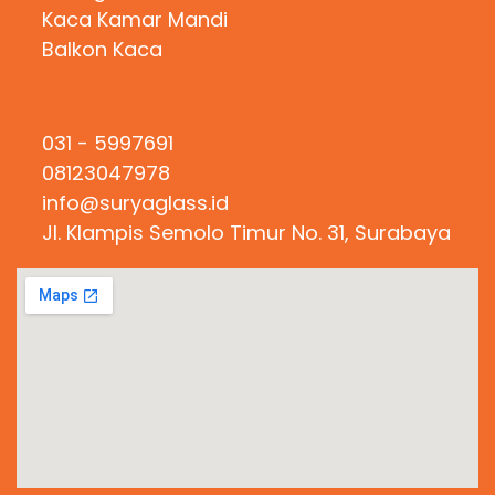
Kaca Kamar Mandi
Balkon Kaca
Hubungi Kami
031 - 5997691
08123047978
info@suryaglass.id
Jl. Klampis Semolo Timur No. 31, Surabaya