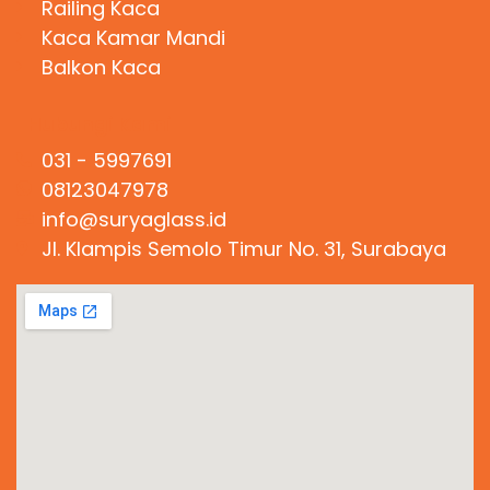
Railing Kaca
Kaca Kamar Mandi
Balkon Kaca
Hubungi Kami
031 - 5997691
08123047978
info@suryaglass.id
Jl. Klampis Semolo Timur No. 31, Surabaya