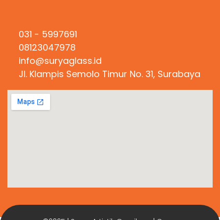
Hubungi Kami
031 - 5997691
08123047978
info@suryaglass.id
Jl. Klampis Semolo Timur No. 31, Surabaya