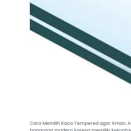
Cara Memilih Kaca Tempered agar Aman, Aw
bangunan modern karena memiliki kekuatan y