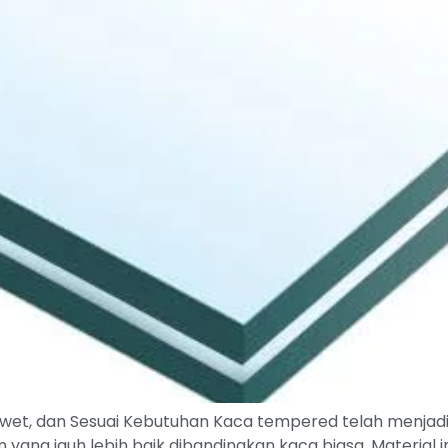
et, dan Sesuai Kebutuhan Kaca tempered telah menjadi
ang jauh lebih baik dibandingkan kaca biasa. Material in