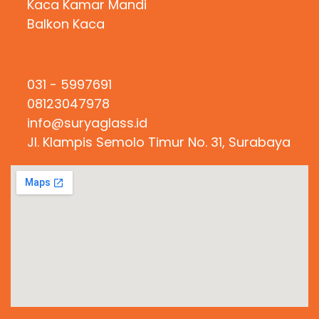
Kaca Kamar Mandi
Balkon Kaca
Hubungi Kami
031 - 5997691
08123047978
info@suryaglass.id
Jl. Klampis Semolo Timur No. 31, Surabaya