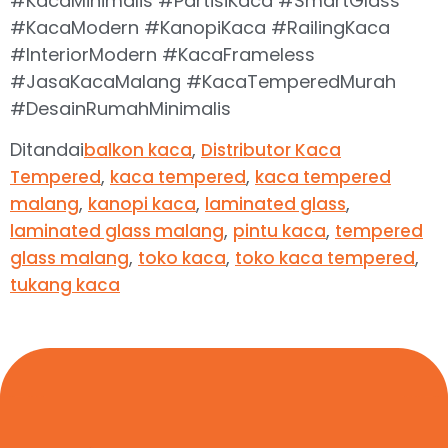
#KacaMinimalis #PartisiKaca #SmartGlass
#KacaModern #KanopiKaca #RailingKaca
#InteriorModern #KacaFrameless
#JasaKacaMalang #KacaTemperedMurah
#DesainRumahMinimalis
Ditandai
,
balkon kaca
Distributor Kaca
,
,
Tempered
kaca tempered
kaca tempered
,
,
,
malang
kanopi kaca
laminated glass
,
,
laminated glass malang
pintu kaca
tempered
,
,
,
glass malang
toko kaca
toko kaca tempered
tukang kaca