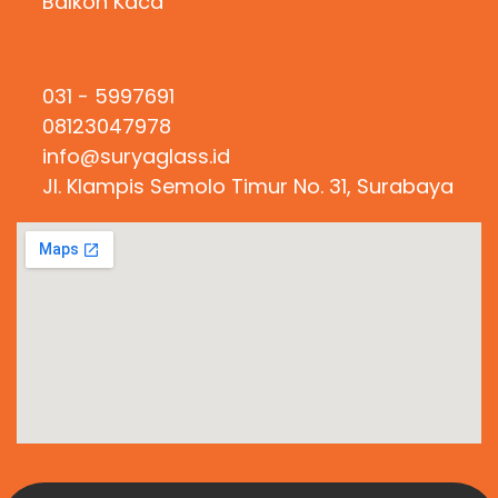
Balkon Kaca
Hubungi Kami
031 - 5997691
08123047978
info@suryaglass.id
Jl. Klampis Semolo Timur No. 31, Surabaya