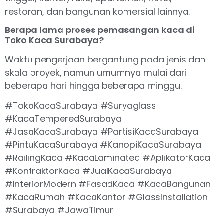
restoran, dan bangunan komersial lainnya.
Berapa lama proses pemasangan kaca di
Toko Kaca Surabaya?
Waktu pengerjaan bergantung pada jenis dan
skala proyek, namun umumnya mulai dari
beberapa hari hingga beberapa minggu.
#TokoKacaSurabaya #Suryaglass
#KacaTemperedSurabaya
#JasaKacaSurabaya #PartisiKacaSurabaya
#PintuKacaSurabaya #KanopiKacaSurabaya
#RailingKaca #KacaLaminated #AplikatorKaca
#KontraktorKaca #JualKacaSurabaya
#InteriorModern #FasadKaca #KacaBangunan
#KacaRumah #KacaKantor #GlassInstallation
#Surabaya #JawaTimur