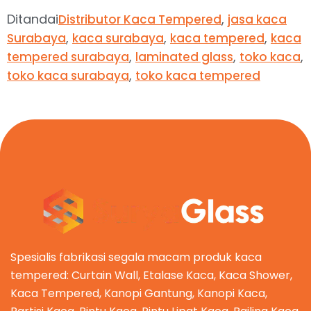
Ditandai
,
Distributor Kaca Tempered
jasa kaca
,
,
,
Surabaya
kaca surabaya
kaca tempered
kaca
,
,
,
tempered surabaya
laminated glass
toko kaca
,
toko kaca surabaya
toko kaca tempered
Spesialis fabrikasi segala macam produk kaca
tempered: Curtain Wall, Etalase Kaca, Kaca Shower,
Kaca Tempered, Kanopi Gantung, Kanopi Kaca,