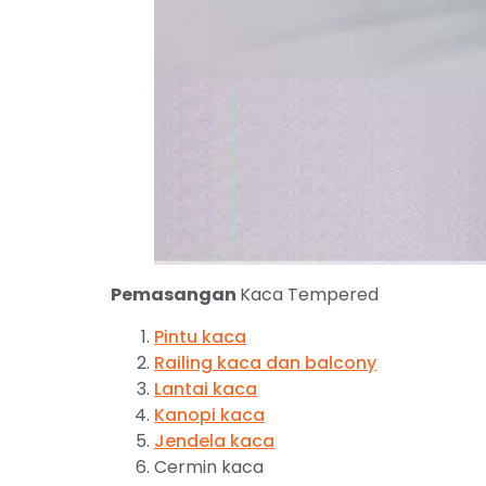
Pemasangan
Kaca Tempered
Pintu kaca
Railing kaca dan balcony
Lantai kaca
Kanopi kaca
Jendela kaca
Cermin kaca