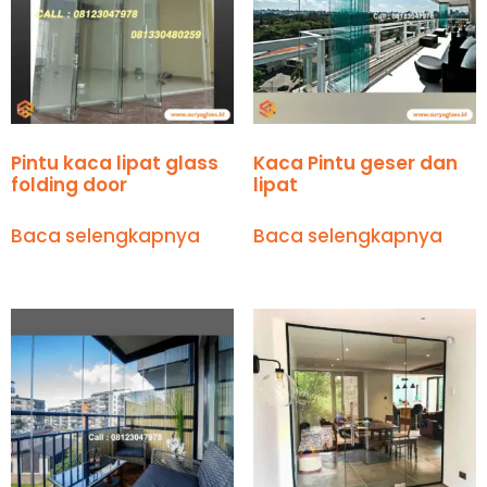
Pintu kaca lipat glass
Kaca Pintu geser dan
folding door
lipat
Baca selengkapnya
Baca selengkapnya