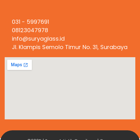
Hubungi Kami
031 - 5997691
08123047978
info@suryaglass.id
Jl. Klampis Semolo Timur No. 31, Surabaya