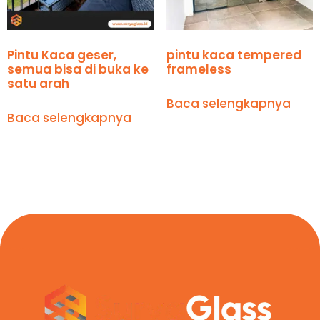
Pintu Kaca geser,
pintu kaca tempered
semua bisa di buka ke
frameless
satu arah
Baca selengkapnya
Baca selengkapnya