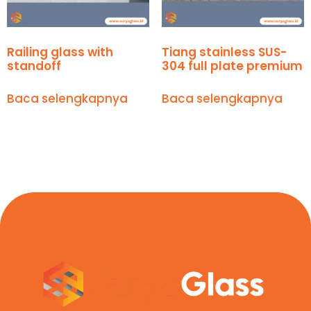
Railing glass with
Tiang stainless SUS-
standoff
304 full plate premium
Baca selengkapnya
Baca selengkapnya