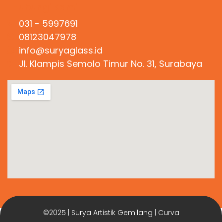
Hubungi Kami
031 - 5997691
08123047978
info@suryaglass.id
Jl. Klampis Semolo Timur No. 31, Surabaya
©2025 | Surya Artistik Gemilang | Curva