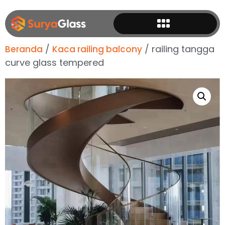
/
/ railing tangga
Beranda
Kaca railing balcony
curve glass tempered