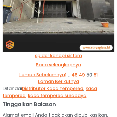
spider kanopi sistem
Baca selengkapnya
Laman Sebelumnya
…
50
1
48
49
51
Laman Berikutnya
Ditandai
,
Distributor Kaca Tempered
kaca
,
tempered
kaca tempered surabaya
Tinggalkan Balasan
Alamat email Anda tidak akan dipublikasikan.