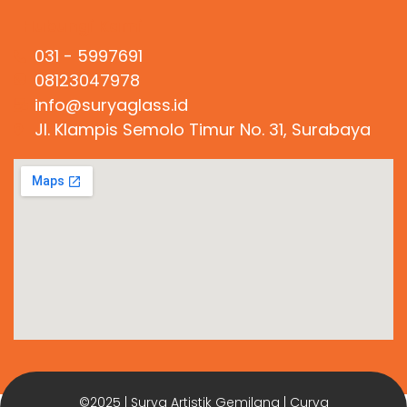
Hubungi Kami
031 - 5997691
08123047978
info@suryaglass.id
Jl. Klampis Semolo Timur No. 31, Surabaya
©2025 | Surya Artistik Gemilang | Curva