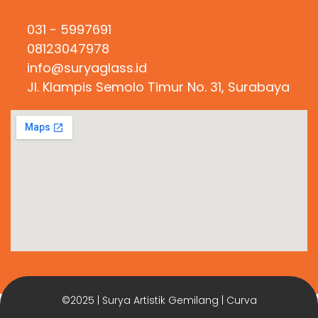
Hubungi Kami
031 - 5997691
08123047978
info@suryaglass.id
Jl. Klampis Semolo Timur No. 31, Surabaya
©2025 | Surya Artistik Gemilang | Curva