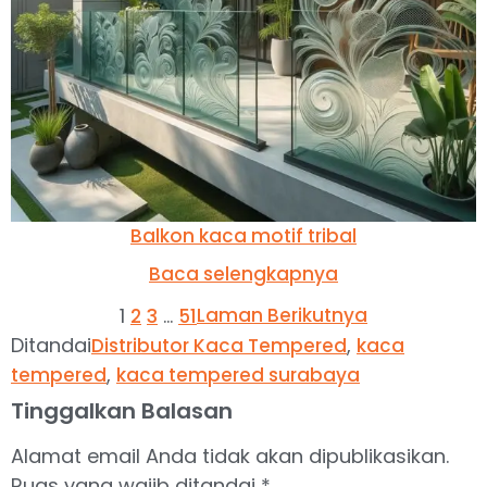
Balkon kaca motif tribal
Baca selengkapnya
1
…
Laman Berikutnya
2
3
51
Ditandai
,
Distributor Kaca Tempered
kaca
,
tempered
kaca tempered surabaya
Tinggalkan Balasan
Alamat email Anda tidak akan dipublikasikan.
Ruas yang wajib ditandai
*