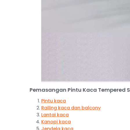
Pemasangan Pintu Kaca Tempered 
Pintu kaca
Railing kaca dan balcony
Lantai kaca
Kanopi kaca
Jendela kaca