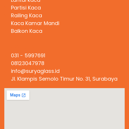
Partisi Kaca
Railing Kaca
Kaca Kamar Mandi
Balkon Kaca
Hubungi Kami
031 - 5997691
08123047978
info@suryaglass.id
Jl. Klampis Semolo Timur No. 31, Surabaya