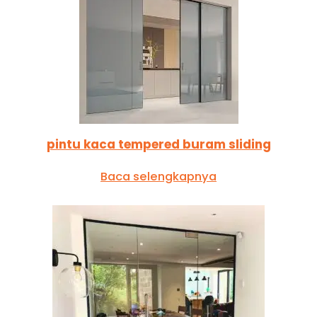
pintu kaca tempered buram sliding
Baca selengkapnya