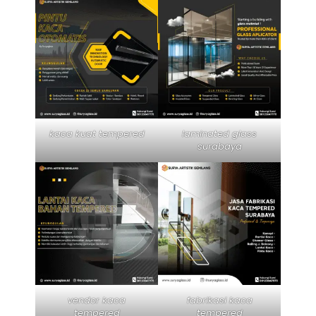
kaca kuat tempered
laminated glass
surabaya
vendor kaca
fabrikasi kaca
tempered
tempered