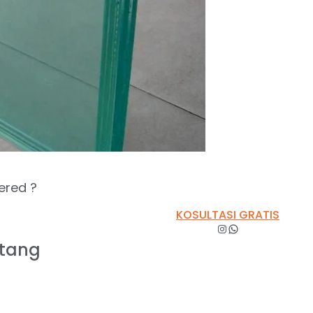
ered ?
KOSULTASI GRATIS
ntang