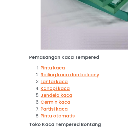
Pemasangan Kaca Tempered
Pintu kaca
Railing kaca dan balcony
Lantai kaca
Kanopi kaca
Jendela kaca
Cermin kaca
Partisi kaca
Pintu otomatis
Toko Kaca Tempered Bontang