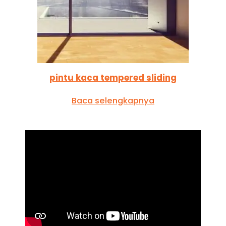
pintu kaca tempered sliding
Baca selengkapnya