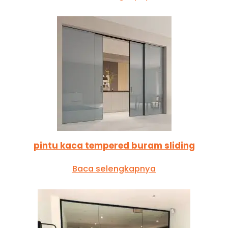
pintu kaca tempered buram sliding
Baca selengkapnya