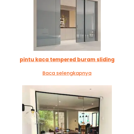
pintu kaca tempered buram sliding
Baca selengkapnya