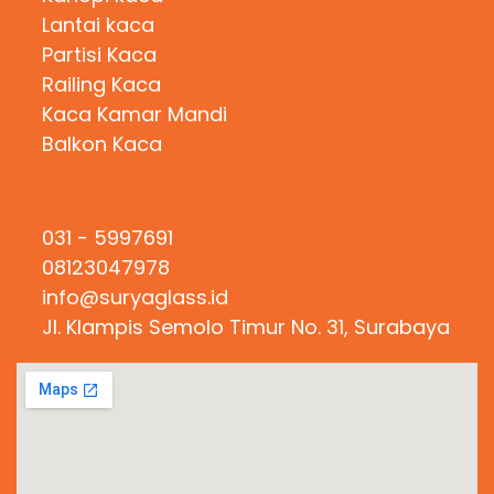
Lantai kaca
Partisi Kaca
Railing Kaca
Kaca Kamar Mandi
Balkon Kaca
Hubungi Kami
031 - 5997691
08123047978
info@suryaglass.id
Jl. Klampis Semolo Timur No. 31, Surabaya