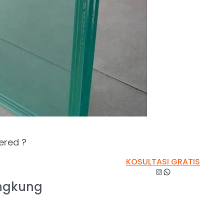
ered ?
KOSULTASI GRATIS
ngkung