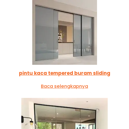
pintu kaca tempered buram sliding
Baca selengkapnya