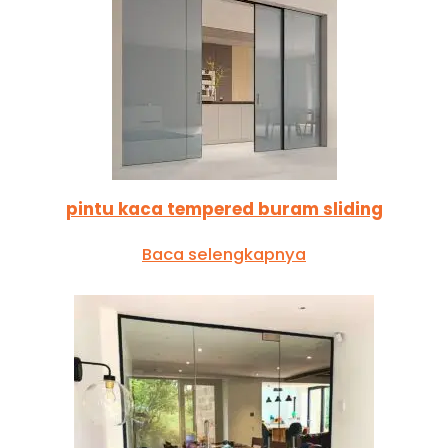
pintu kaca tempered buram sliding
Baca selengkapnya