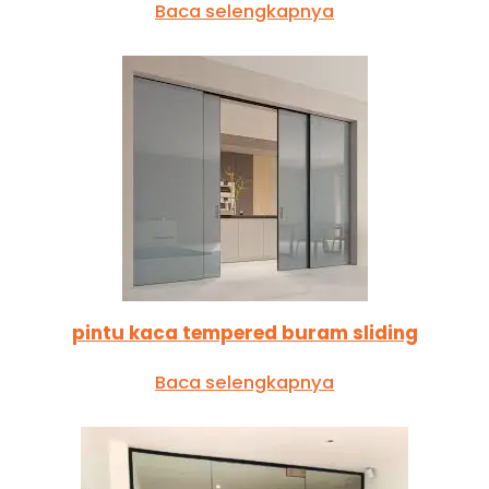
Baca selengkapnya
pintu kaca tempered buram sliding
Baca selengkapnya