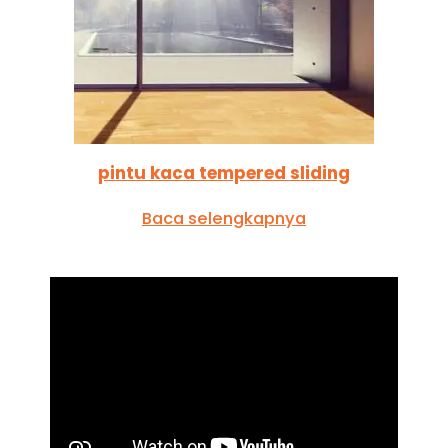
pintu kaca tempered sliding
Baca selengkapnya