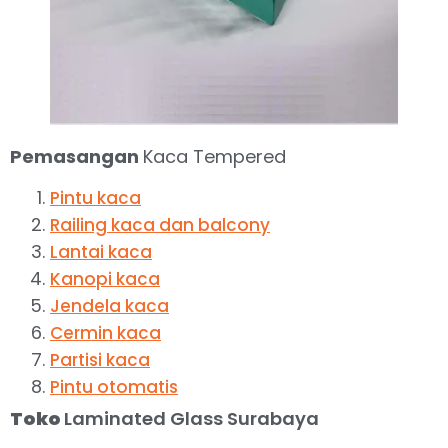
Pemasangan
Kaca Tempered
Pintu kaca
Railing kaca dan balcony
Lantai kaca
Kanopi kaca
Jendela kaca
Cermin kaca
Partisi kaca
Pintu otomatis
Toko
Laminated Glass Surabaya