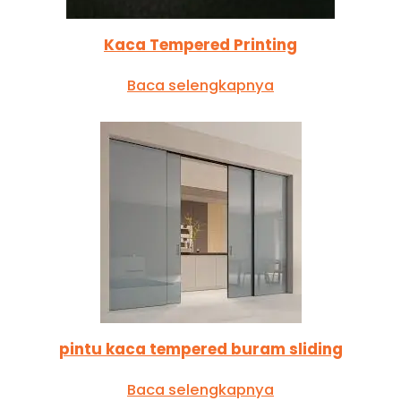
Kaca Tempered Printing
Baca selengkapnya
pintu kaca tempered buram sliding
Baca selengkapnya