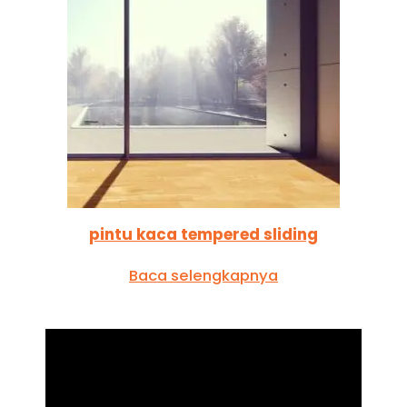
pintu kaca tempered sliding
Baca selengkapnya