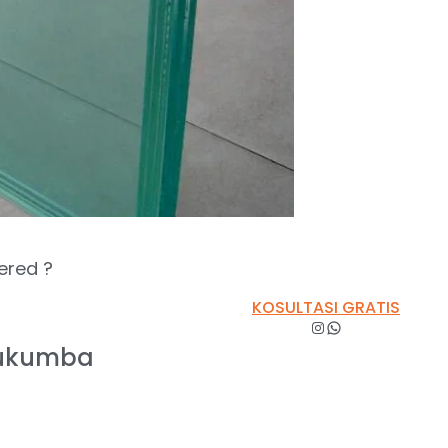
ered ?
KOSULTASI GRATIS
lukumba