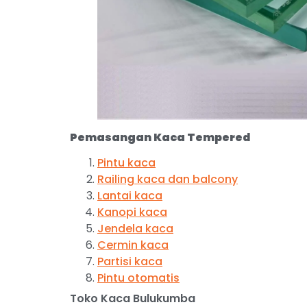
Pemasangan Kaca Tempered
Pintu kaca
Railing kaca dan balcony
Lantai kaca
Kanopi kaca
Jendela kaca
Cermin kaca
Partisi kaca
Pintu otomatis
Toko Kaca Bulukumba